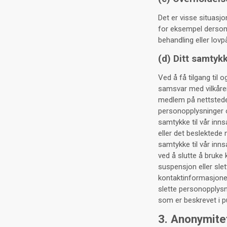
Det er visse situasj
for eksempel dersom 
behandling eller lovp
(d) Ditt samtyk
Ved å få tilgang til 
samsvar med vilkåren
medlem på nettstedet 
personopplysninger o
samtykke til vår inn
eller det beslektede 
samtykke til vår inn
ved å slutte å bruke
suspensjon eller slet
kontaktinformasjone
slette personopplysn
som er beskrevet i p
3. Anonymite