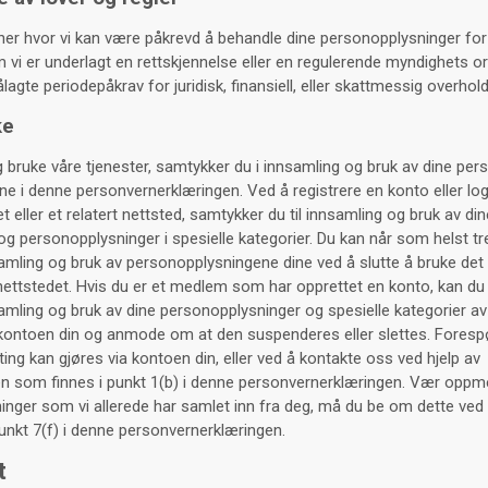
oner hvor vi kan være påkrevd å behandle dine personopplysninger for
vi er underlagt en rettskjennelse eller en regulerende myndighets or
ålagte periodepåkrav for juridisk, finansiell, eller skattmessig overhold
ke
og bruke våre tjenester, samtykker du i innsamling og bruk av dine per
e i denne personvernerklæringen. Ved å registrere en konto eller l
eller et relatert nettsted, samtykker du til innsamling og bruk av din
g personopplysninger i spesielle kategorier. Du kan når som helst trek
samling og bruk av personopplysningene dine ved å slutte å bruke det 
nettstedet. Hvis du er et medlem som har opprettet en konto, kan du t
samling og bruk av dine personopplysninger og spesielle kategorier a
 kontoen din og anmode om at den suspenderes eller slettes. Foresp
ting kan gjøres via kontoen din, eller ved å kontakte oss ved hjelp av
n som finnes i punkt 1(b) i denne personvernerklæringen. Vær oppm
inger som vi allerede har samlet inn fra deg, må du be om dette ved
unkt 7(f) i denne personvernerklæringen.
t