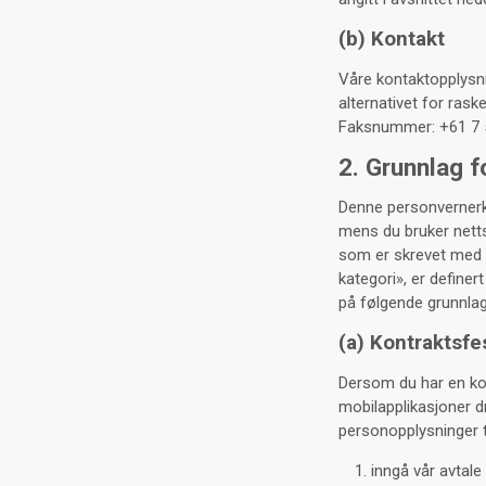
(b) Kontakt
Våre kontaktopplysni
alternativet for rask
Faksnummer: +61 7 55
2. Grunnlag 
Denne personvernerkl
mens du bruker nettst
som er skrevet med 
kategori», er definer
på følgende grunnlag
(a) Kontraktsfe
Dersom du har en kont
mobilapplikasjoner dr
personopplysninger ti
inngå vår avtal