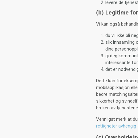
levere de tjenes
(b) Legitime fo
Vi kan også behandle
du vil ikke bli n
slik innsamling 
dine personoppl
gi deg kommunik
interessante for
det er nødvendig
Dette kan for eksemp
mobilapplikasjon elle
bedre matchingsalter
sikkerhet og svindelf
bruken av tjenestene
Vennligst merk at du
rettigheter avhengig 
(c) Overholdels