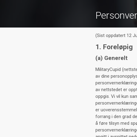
Personver
(Sist oppdatert 12 J
1. Foreløpig
(a) Generelt
MilitaryCupid (nettst
av dine personopplys
personvernerklæringe
av nettstedet er opp
oppgis. Vi vil kun s
personvernerklæringe
er uoverensstemmels
forrang i den grad d
å føre tilsyn med sp
personvernerklæringe
angitt i avsnittet ned