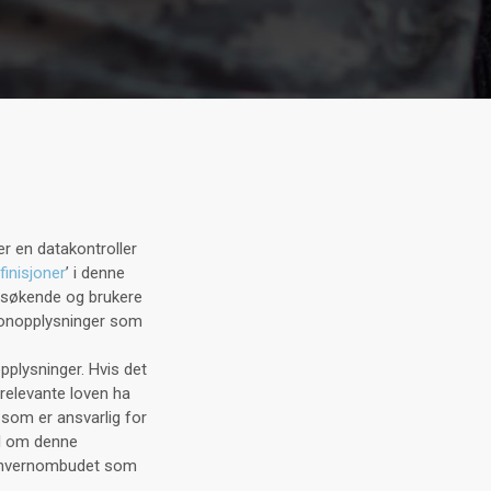
er en datakontroller
finisjoner
’ i denne
besøkende og brukere
rsonopplysninger som
pplysninger. Hvis det
relevante loven ha
som er ansvarlig for
ål om denne
rsonvernombudet som