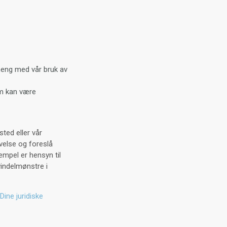
nheng med vår bruk av
om kan være
ted eller vår
evelse og foreslå
empel er hensyn til
vindelmønstre i
Dine juridiske