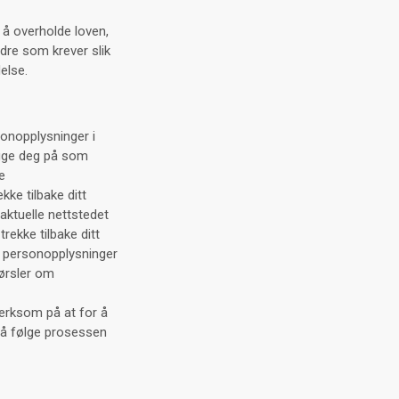
 å overholde loven,
dre som krever slik
else.
sonopplysninger i
ogge deg på som
e
ke tilbake ditt
aktuelle nettstedet
rekke tilbake ditt
v personopplysninger
ørsler om
erksom på at for å
 å følge prosessen