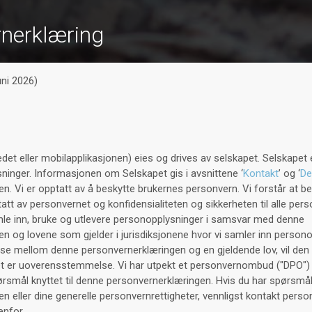
nerklæring
uni 2026)
edet eller mobilapplikasjonen) eies og drives av selskapet. Selskapet 
ninger. Informasjonen om Selskapet gis i avsnittene ‘
Kontakt
’ og ‘
De
n. Vi er opptatt av å beskytte brukernes personvern. Vi forstår at 
tatt av personvernet og konfidensialiteten og sikkerheten til alle pe
amle inn, bruke og utlevere personopplysninger i samsvar med denne
n og lovene som gjelder i jurisdiksjonene hvor vi samler inn persono
e mellom denne personvernerklæringen og en gjeldende lov, vil den 
et er uoverensstemmelse. Vi har utpekt et personvernombud ("DPO") 
ørsmål knyttet til denne personvernerklæringen. Hvis du har spørsm
n eller dine generelle personvernrettigheter, vennligst kontakt pe
enfor.