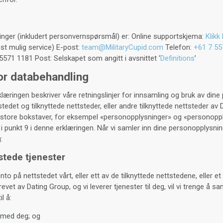
nger (inkludert personvernspørsmål) er: Online supportskjema:
Klikk
est mulig service) E-post:
team@MilitaryCupid.com
Telefon:
+61 7 55
71 1181 Post: Selskapet som angitt i avsnittet ‘
Definitions
’
for databehandling
æringen beskriver våre retningslinjer for innsamling og bruk av din
edet og tilknyttede nettsteder, eller andre tilknyttede nettsteder av 
store bokstaver, for eksempel «personopplysninger» og «personopply
t i punkt 9 i denne erklæringen. Når vi samler inn dine personopplysninge
:
stede tjenester
o på nettstedet vårt, eller ett av de tilknyttede nettstedene, eller et 
evet av Dating Group, og vi leverer tjenester til deg, vil vi trenge å s
l å:
e med deg; og