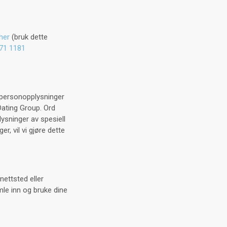
 her
(bruk dette
71 1181
e personopplysninger
Dating Group. Ord
sninger av spesiell
r, vil vi gjøre dette
nettsted eller
amle inn og bruke dine