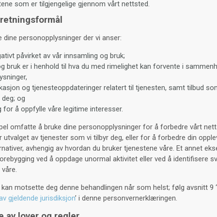
tene som er tilgjengelige gjennom vårt nettsted.
rretningsformål
 dine personopplysninger der vi anser:
egativt påvirket av vår innsamling og bruk;
og bruk er i henhold til hva du med rimelighet kan forvente i samme
ysninger,
asjon og tjenesteoppdateringer relatert til tjenesten, samt tilbud s
 deg; og
 for å oppfylle våre legitime interesser.
el omfatte å bruke dine personopplysninger for å forbedre vårt netts
r utvalget av tjenester som vi tilbyr deg, eller for å forbedre din oppl
nativer, avhengig av hvordan du bruker tjenestene våre. Et annet eks
orebygging ved å oppdage unormal aktivitet eller ved å identifisere s
 våre.
 kan motsette deg denne behandlingen når som helst; følg avsnitt 9 ‘
av gjeldende jurisdiksjon
’ i denne personvernerklæringen.
e av lover og regler