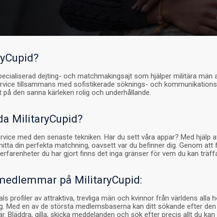
ryCupid?
pecialiserad dejting- och matchmakingsajt som hjälper militära män at
ervice tillsammans med sofistikerade söknings- och kommunikation
 på den sanna kärleken rolig och underhållande.
da MilitaryCupid?
ervice med den senaste tekniken. Har du sett våra appar? Med hjälp a
 hitta din perfekta matchning, oavsett var du befinner dig. Genom att
erfarenheter du har gjort finns det inga gränser för vem du kan träff
 medlemmar på MilitaryCupid:
ls profiler av attraktiva, trevliga män och kvinnor från världens alla
g. Med en av de största medlemsbaserna kan ditt sökande efter den
. Bläddra, gilla, skicka meddelanden och sök efter precis allt du kan