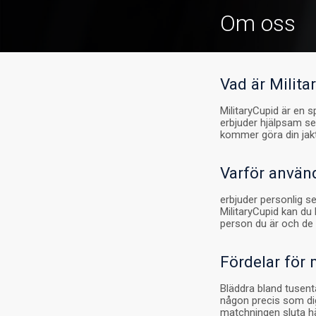
Om oss
Vad är Milita
MilitaryCupid är en s
erbjuder hjälpsam s
kommer göra din jakt
Varför använ
erbjuder personlig s
MilitaryCupid kan du
person du är och de 
Fördelar för
Bläddra bland tusenta
någon precis som di
matchningen sluta här