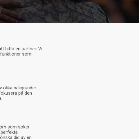
t hitta en partner. Vi
sfunktioner som
v olika bakgrunder
 fokusera på den
a.
 hörn som söker
 perfekta
 önska dig av en