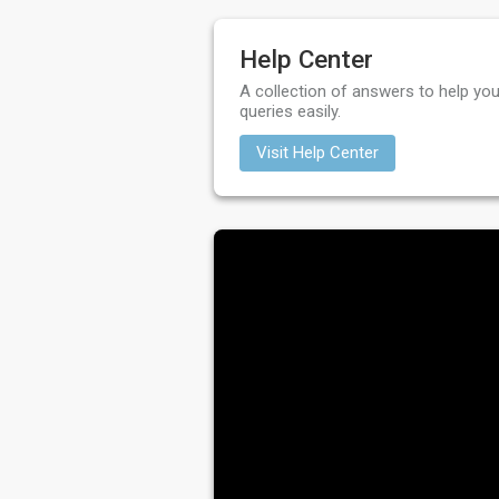
Help Center
A collection of answers to help you
queries easily.
Visit Help Center