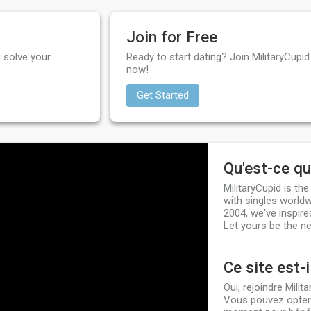
Join for Free
 solve your
Ready to start dating? Join MilitaryCupid 
now!
Get Started
Qu'est-ce qu
MilitaryCupid is th
with singles worldw
2004, we've inspire
Let yours be the ne
Ce site est-i
Oui, rejoindre Mili
Vous pouvez opter